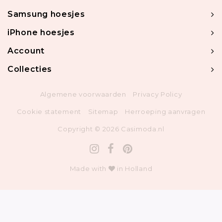
Samsung hoesjes
iPhone hoesjes
Account
Collecties
Algemene voorwaarden
Privacy Policy
Cookie statement
Sitemap
Herroeping aanvragen
Copyright © 2026 Casimoda.nl
Made with
in Holland