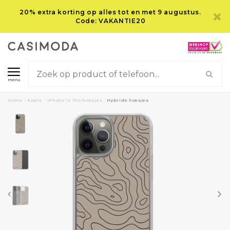
20% extra korting op alles tot en met 9 augustus.
Code: VAKANTIE20
menu
Home
/
Apple
/
iPhone 12 Pro hoesjes
/
Hybride hoesjes