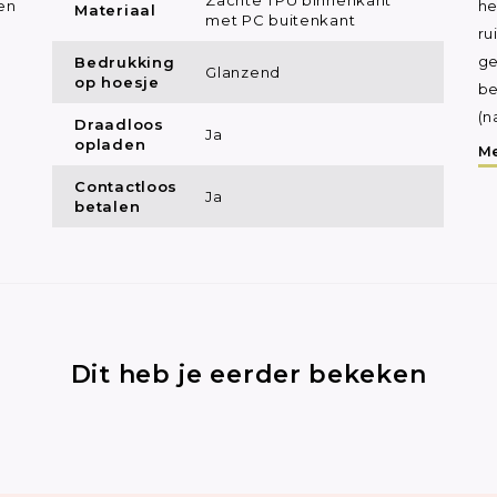
en
he
Materiaal
met PC buitenkant
ru
Bedrukking
ge
Glanzend
op hoesje
be
(n
Draadloos
Ja
opladen
Me
Contactloos
Ja
betalen
Dit heb je eerder bekeken