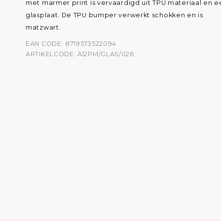
met marmer print is vervaardigd uit TPU materiaal en e
glasplaat. De TPU bumper verwerkt schokken en is
matzwart.
EAN CODE: 8719573522094
ARTIKELCODE: A12PM/GLAS/026