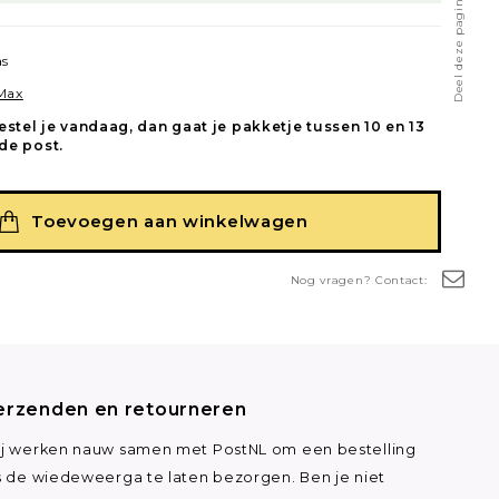
Deel deze pagina
as
 Max
estel je vandaag, dan gaat je pakketje tussen 10 en 13
de post.
Toevoegen aan winkelwagen
Nog vragen? Contact:
erzenden en retourneren
j werken nauw samen met PostNL om een bestelling
s de wiedeweerga te laten bezorgen. Ben je niet