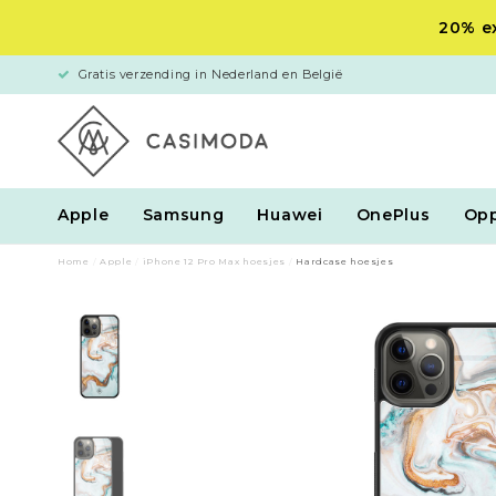
20% ex
Gratis verzending in Nederland en België
Apple
Samsung
Huawei
OnePlus
Op
Home
/
Apple
/
iPhone 12 Pro Max hoesjes
/
Hardcase hoesjes