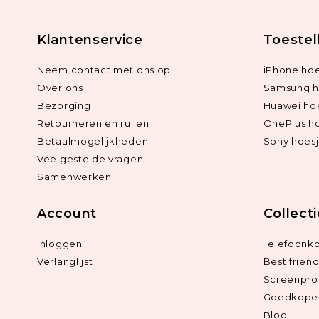
Klantenservice
Toestel
Neem contact met ons op
iPhone hoe
Over ons
Samsung h
Bezorging
Huawei ho
Retourneren en ruilen
OnePlus h
Betaalmogelijkheden
Sony hoes
Veelgestelde vragen
Samenwerken
Account
Collect
Inloggen
Telefoonk
Verlanglijst
Best frien
Screenpro
Goedkope 
Blog