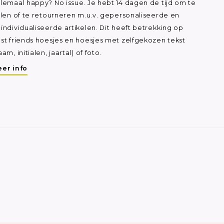
lemaal happy? No issue. Je hebt 14 dagen de tijd om te
ilen of te retourneren m.u.v. gepersonaliseerde en
ïndividualiseerde artikelen. Dit heeft betrekking op
st friends hoesjes en hoesjes met zelfgekozen tekst
aam, initialen, jaartal) of foto.
er info