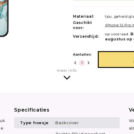
Materiaal:
tpu, gehard gl
Geschikt
iPhone 12 Pro
voor:
op voorraad.
B
Verzendtijd:
augustus op 
Aantallen:
meer info
Specificaties
V
euk
Wi
Type hoesje
Backcover
je
al
Zachte TPU binnenkant