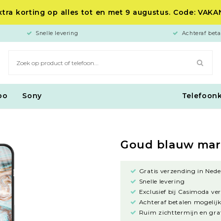
tra korting op alles tot en met 9 augustus. Code: VAK
Snelle levering
Achteraf beta
po
Sony
Telefoon
Goud blauw ma
Gratis verzending in Nede
Snelle levering
Exclusief bij Casimoda ve
Achteraf betalen mogelijk
Ruim zichttermijn en grat