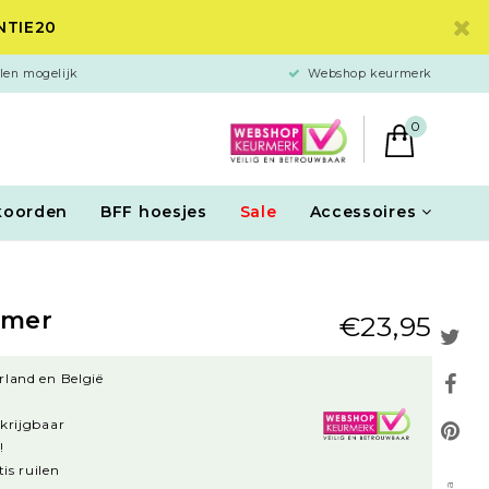
ANTIE20
len mogelijk
Webshop keurmerk
0
koorden
BFF hoesjes
Sale
Accessoires
rmer
€23,95
rland en België
rkrijgbaar
!
is ruilen