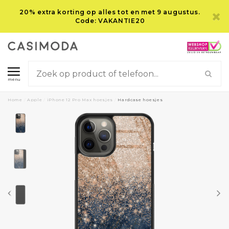
20% extra korting op alles tot en met 9 augustus.
Code: VAKANTIE20
menu
Home
/
Apple
/
iPhone 12 Pro Max hoesjes
/
Hardcase hoesjes