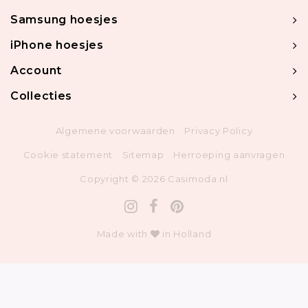
Samsung hoesjes
iPhone hoesjes
Account
Collecties
Algemene voorwaarden
Privacy Policy
Cookie statement
Sitemap
Herroeping aanvragen
Copyright © 2026 Casimoda.nl
Made with
in Holland