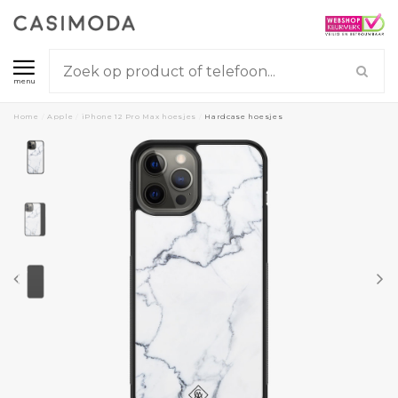
menu
Home
/
Apple
/
iPhone 12 Pro Max hoesjes
/
Hardcase hoesjes