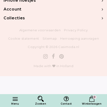
iPhone hoesjes
Account
Collecties
Algemene voorwaarden
Privacy Policy
Cookie statement
Sitemap
Herroeping aanvragen
Copyright © 2026 Casimoda.nl
Made with
in Holland
0
1
Toevoegen in winkelwagen
Menu
Zoeken
Contact
Winkelwagen