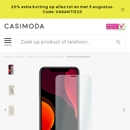
20% extra korting op alles tot en met 9 augustus.
Code: VAKANTIE20
menu
Home
/
Apple
/
iPhone 12 Pro Max hoesjes
/
Screenprotector