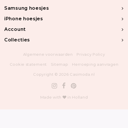
Samsung hoesjes
iPhone hoesjes
Account
Collecties
Algemene voorwaarden
Privacy Policy
Cookie statement
Sitemap
Herroeping aanvragen
Copyright © 2026 Casimoda.nl
Made with
in Holland