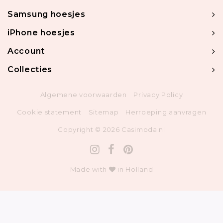
Samsung hoesjes
iPhone hoesjes
Account
Collecties
Algemene voorwaarden
Privacy Policy
Cookie statement
Sitemap
Herroeping aanvragen
Copyright © 2026 Casimoda.nl
Made with
in Holland