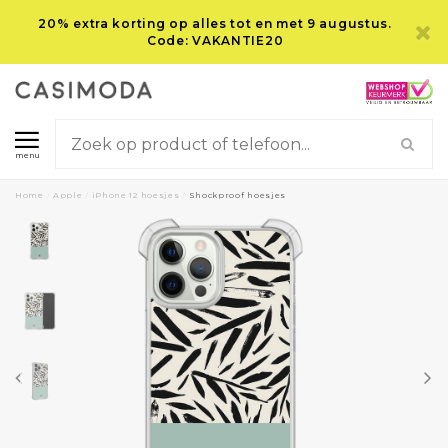
20% extra korting op alles tot en met 9 augustus.
Code: VAKANTIE20
menu
Home
/
Apple
/
iPhone 12 hoesjes
/
Shockproof hoesjes