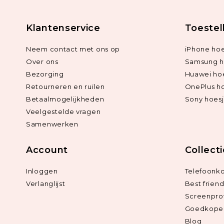
Klantenservice
Toestel
Neem contact met ons op
iPhone hoe
Over ons
Samsung h
Bezorging
Huawei ho
Retourneren en ruilen
OnePlus h
Betaalmogelijkheden
Sony hoes
Veelgestelde vragen
Samenwerken
Account
Collect
Inloggen
Telefoonk
Verlanglijst
Best frien
Screenpro
Goedkope 
Blog