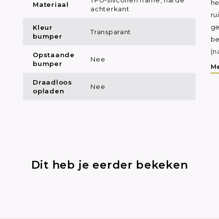
he
Materiaal
achterkant
ru
Kleur
ge
Transparant
bumper
be
(n
Opstaande
Nee
bumper
Me
Draadloos
Nee
opladen
Dit heb je eerder bekeken