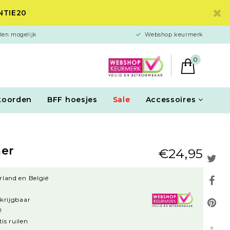
ANTIE20
len mogelijk
Webshop keurmerk
0
koorden
BFF hoesjes
Sale
Accessoires
er
€24,95
rland en België
rkrijgbaar
!
is ruilen