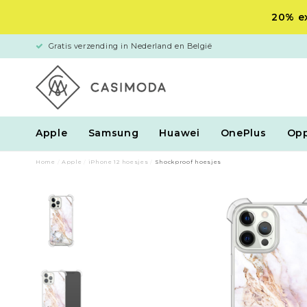
20% ex
Gratis verzending in Nederland en België
Apple
Samsung
Huawei
OnePlus
Op
Home
/
Apple
/
iPhone 12 hoesjes
/
Shockproof hoesjes