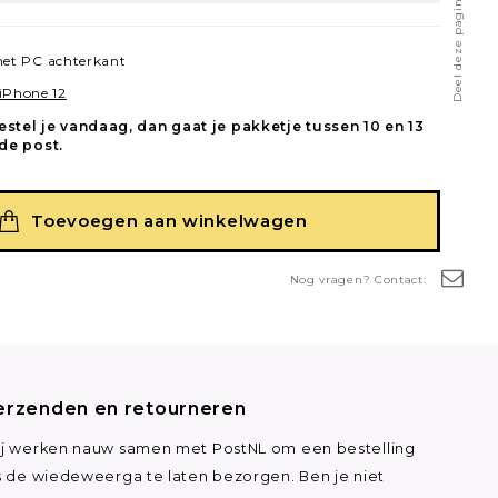
Deel deze pagina
et PC achterkant
iPhone 12
estel je vandaag, dan gaat je pakketje tussen 10 en 13
de post.
Toevoegen aan winkelwagen
Nog vragen? Contact:
erzenden en retourneren
j werken nauw samen met PostNL om een bestelling
s de wiedeweerga te laten bezorgen. Ben je niet