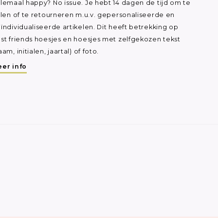
lemaal happy? No issue. Je hebt 14 dagen de tijd om te
ilen of te retourneren m.u.v. gepersonaliseerde en
ïndividualiseerde artikelen. Dit heeft betrekking op
st friends hoesjes en hoesjes met zelfgekozen tekst
aam, initialen, jaartal) of foto.
er info