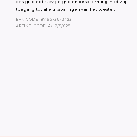
design biedt stevige grip en bescherming, met vrij
toegang tot alle uitsparingen van het toestel.
EAN CODE: 8719573643423
ARTIKELCODE: A/I12/S/029