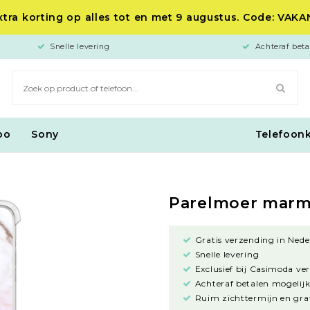
tra korting op alles tot en met 9 augustus. Code: VAK
Snelle levering
Achteraf beta
po
Sony
Telefoon
Parelmoer marm
Gratis verzending in Nede
Snelle levering
Exclusief bij Casimoda ve
Achteraf betalen mogelijk
Ruim zichttermijn en grat