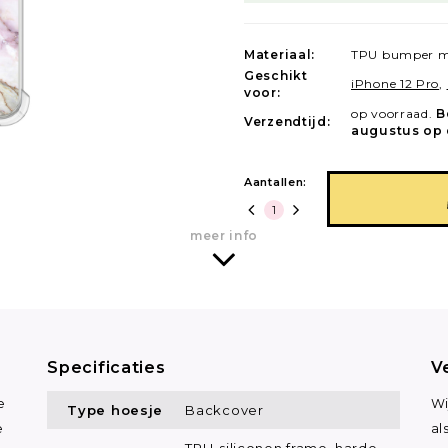
Materiaal:
TPU bumper m
Geschikt
iPhone 12 Pro
,
voor:
op voorraad.
B
Verzendtijd:
augustus op 
Aantallen:
meer info
Specificaties
V
e
Wi
Type hoesje
Backcover
e
al
TPU-siliconen frame, harde