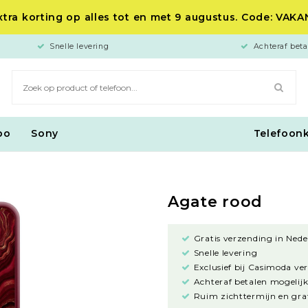
tra korting op alles tot en met 9 augustus. Code: VAK
Snelle levering
Achteraf beta
po
Sony
Telefoon
Agate rood
Gratis verzending in Nede
Snelle levering
Exclusief bij Casimoda ve
Achteraf betalen mogelijk
Ruim zichttermijn en grat