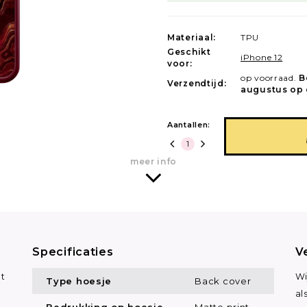
Materiaal:
TPU
Geschikt
iPhone 12
voor:
op voorraad.
B
Verzendtijd:
augustus op 
Aantallen:
meer info
Specificaties
V
at
Wi
Type hoesje
Back cover
al
Bedrukking op hoesje
Matte print