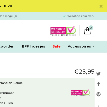
ANTIE20
len mogelijk
Webshop keurmerk
0
koorden
BFF hoesjes
Sale
Accessoires
€25,95
rland en België
rkrijgbaar
!
is ruilen