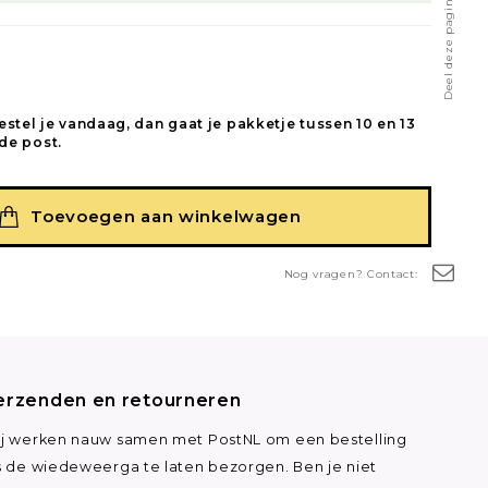
Deel deze pagina
estel je vandaag, dan gaat je pakketje tussen 10 en 13
de post.
Toevoegen aan winkelwagen
Nog vragen? Contact:
erzenden en retourneren
j werken nauw samen met PostNL om een bestelling
s de wiedeweerga te laten bezorgen. Ben je niet