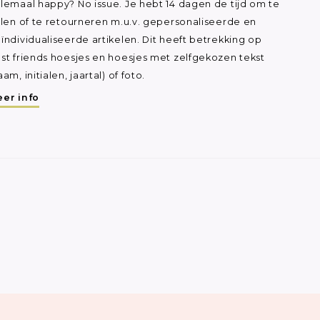
lemaal happy? No issue. Je hebt 14 dagen de tijd om te
ilen of te retourneren m.u.v. gepersonaliseerde en
ïndividualiseerde artikelen. Dit heeft betrekking op
st friends hoesjes en hoesjes met zelfgekozen tekst
aam, initialen, jaartal) of foto.
er info