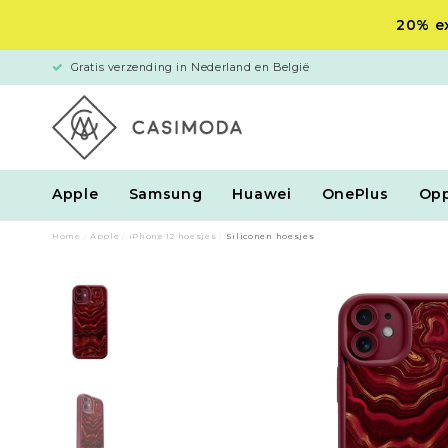
20% ex
Gratis verzending in Nederland en België
Apple
Samsung
Huawei
OnePlus
Op
Home
/
Apple
/
iPhone 12 hoesjes
/
Siliconen hoesjes