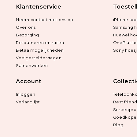
Klantenservice
Toestel
Neem contact met ons op
iPhone hoe
Over ons
Samsung h
Bezorging
Huawei ho
Retourneren en ruilen
OnePlus h
Betaalmogelijkheden
Sony hoes
Veelgestelde vragen
Samenwerken
Account
Collect
Inloggen
Telefoonk
Verlanglijst
Best frien
Screenpro
Goedkope 
Blog