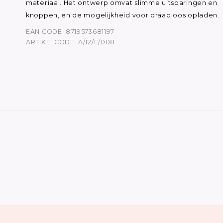
materiaal. Het ontwerp omvat slimme uitsparingen en
knoppen, en de mogelijkheid voor draadloos opladen.
EAN CODE: 8719573681197
ARTIKELCODE: A/12/E/008