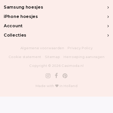
Samsung hoesjes
iPhone hoesjes
Account
Collecties
Algemene voorwaarden
Privacy Policy
Cookie statement
Sitemap
Herroeping aanvragen
Copyright © 2026 Casimoda.nl
Made with
in Holland