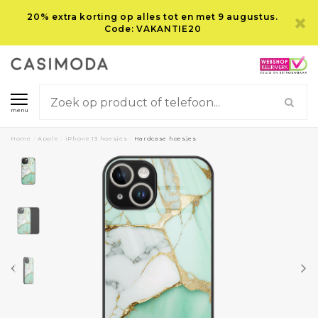
20% extra korting op alles tot en met 9 augustus.
Code: VAKANTIE20
menu
Home
/
Apple
/
iPhone 13 hoesjes
/
Hardcase hoesjes