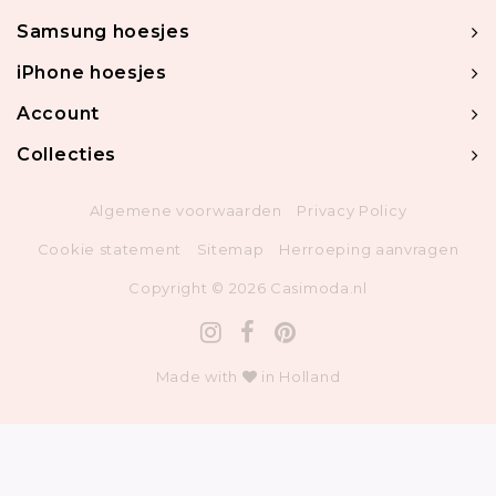
Samsung hoesjes
iPhone hoesjes
Account
Collecties
Algemene voorwaarden
Privacy Policy
Cookie statement
Sitemap
Herroeping aanvragen
Copyright © 2026 Casimoda.nl
Made with
in Holland