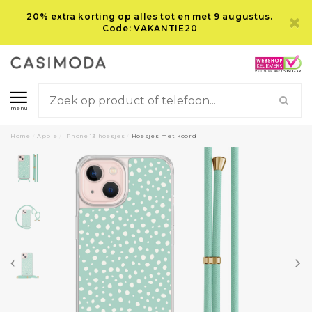
20% extra korting op alles tot en met 9 augustus.
Code: VAKANTIE20
menu
Home
/
Apple
/
iPhone 13 hoesjes
/
Hoesjes met koord