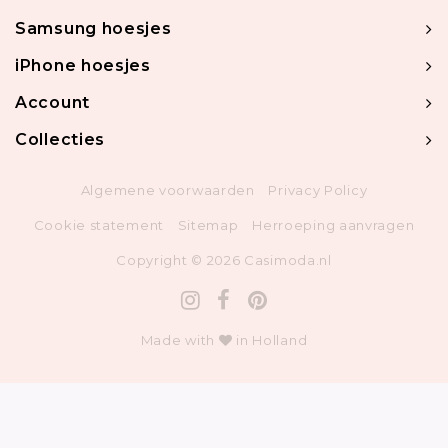
Samsung hoesjes
iPhone hoesjes
Account
Collecties
Algemene voorwaarden
Privacy Policy
Cookie statement
Sitemap
Herroeping aanvragen
Copyright © 2026 Casimoda.nl
Made with
in Holland