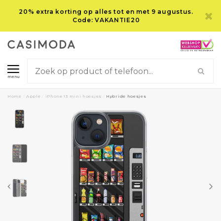
20% extra korting op alles tot en met 9 augustus.
Code: VAKANTIE20
menu
Home
/
Apple
/
iPhone 13 mini hoesjes
/
Hybride hoesjes