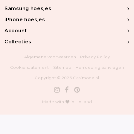
Samsung hoesjes
iPhone hoesjes
Account
Collecties
Algemene voorwaarden
Privacy Policy
Cookie statement
Sitemap
Herroeping aanvragen
Copyright © 2026 Casimoda.nl
Made with
in Holland