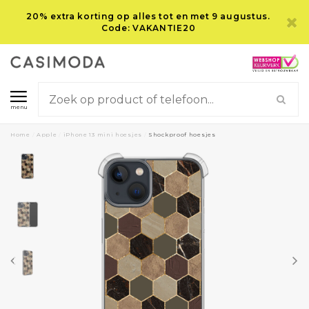
20% extra korting op alles tot en met 9 augustus.
Code: VAKANTIE20
menu
Home
/
Apple
/
iPhone 13 mini hoesjes
/
Shockproof hoesjes