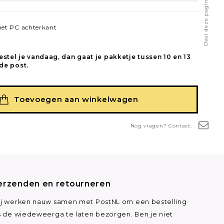
Deel deze pagina
et PC achterkant
estel je vandaag, dan gaat je pakketje tussen 10 en 13
de post.
Toevoegen aan winkelwagen
Nog vragen? Contact:
erzenden en retourneren
j werken nauw samen met PostNL om een bestelling
s de wiedeweerga te laten bezorgen. Ben je niet