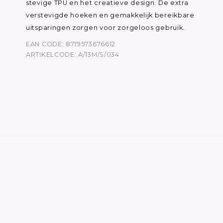
stevige TPU en het creatieve design. De extra
verstevigde hoeken en gemakkelijk bereikbare
uitsparingen zorgen voor zorgeloos gebruik.
EAN CODE: 8719573676612
ARTIKELCODE: A/13M/S/034