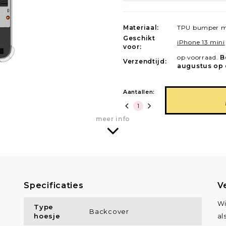
Materiaal:
TPU bumper m
Geschikt
iPhone 13 mini
voor:
op voorraad.
B
Verzendtijd:
augustus op 
Aantallen:
meer info
Specificaties
V
Wi
Type
Backcover
hoesje
al