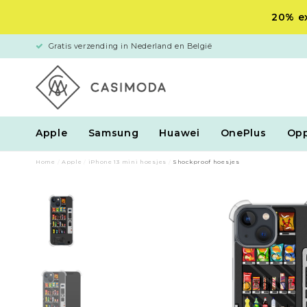
20% ex
Gratis verzending in Nederland en België
Apple
Samsung
Huawei
OnePlus
Op
Home
/
Apple
/
iPhone 13 mini hoesjes
/
Shockproof hoesjes