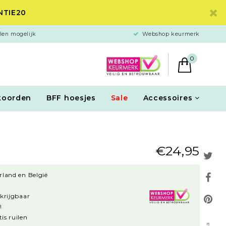
ANTIE20
len mogelijk
Webshop keurmerk
0
koorden
BFF hoesjes
Sale
Accessoires
€24,95
rland en België
rkrijgbaar
!
is ruilen