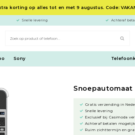
tra korting op alles tot en met 9 augustus. Code: VAK
Snelle levering
Achteraf beta
po
Sony
Telefoon
Snoepautomaat
Gratis verzending in Nede
Snelle levering
Exclusief bij Casimoda ve
Achteraf betalen mogelijk
Ruim zichttermijn en grat