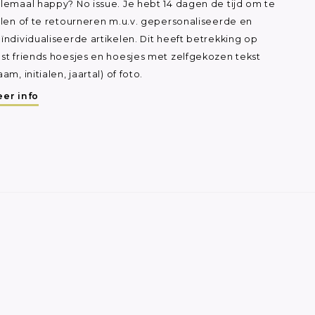
lemaal happy? No issue. Je hebt 14 dagen de tijd om te
ilen of te retourneren m.u.v. gepersonaliseerde en
ïndividualiseerde artikelen. Dit heeft betrekking op
st friends hoesjes en hoesjes met zelfgekozen tekst
aam, initialen, jaartal) of foto.
er info