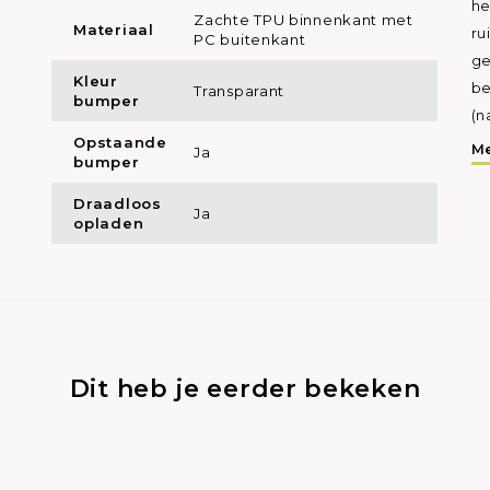
he
Zachte TPU binnenkant met
Materiaal
ru
PC buitenkant
ge
Kleur
be
Transparant
bumper
(n
Opstaande
Me
Ja
bumper
Draadloos
Ja
opladen
Dit heb je eerder bekeken