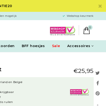
ANTIE20
len mogelijk
Webshop keurmerk
0
koorden
BFF hoesjes
Sale
Accessoires
t
€25,95
rland en België
rkrijgbaar
!
is ruilen