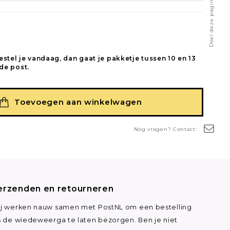
Deel deze pagina
estel je vandaag, dan gaat je pakketje tussen 10 en 13
de post.
Toevoegen aan winkelwagen
Nog vragen? Contact:
erzenden en retourneren
j werken nauw samen met PostNL om een bestelling
s de wiedeweerga te laten bezorgen. Ben je niet