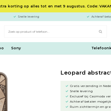
tra korting op alles tot en met 9 augustus. Code: VAK
Snelle levering
Achteraf beta
po
Sony
Telefoon
Leopard abstrac
Gratis verzending in Nede
Snelle levering
Exclusief bij Casimoda ve
Achteraf betalen mogelijk
Ruim zichttermijn en grat