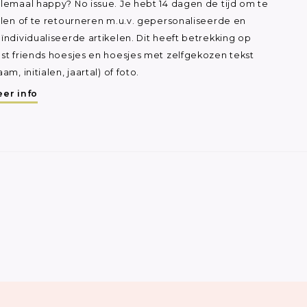
lemaal happy? No issue. Je hebt 14 dagen de tijd om te
ilen of te retourneren m.u.v. gepersonaliseerde en
ïndividualiseerde artikelen. Dit heeft betrekking op
st friends hoesjes en hoesjes met zelfgekozen tekst
aam, initialen, jaartal) of foto.
er info