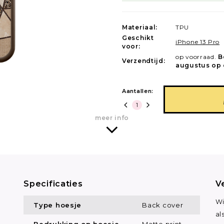
Materiaal:
TPU
Geschikt
iPhone 13 Pro
voor:
op voorraad.
B
Verzendtijd:
augustus op 
Aantallen:
meer info
Specificaties
V
U
Wi
Type hoesje
Back cover
al
Bedrukking op hoesje
Matte print