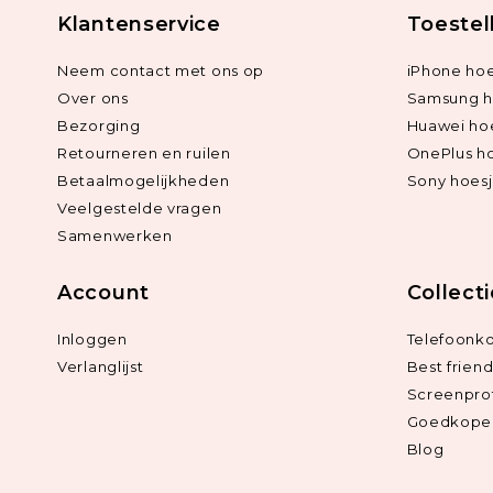
Klantenservice
Toestel
Neem contact met ons op
iPhone hoe
Over ons
Samsung h
Bezorging
Huawei ho
Retourneren en ruilen
OnePlus h
Betaalmogelijkheden
Sony hoes
Veelgestelde vragen
Samenwerken
Account
Collect
Inloggen
Telefoonk
Verlanglijst
Best frien
Screenpro
Goedkope 
Blog