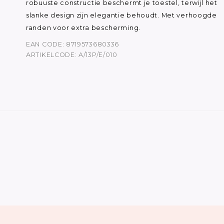
robuuste constructie beschermt je toestel, terwijl het
slanke design zijn elegantie behoudt. Met verhoogde
randen voor extra bescherming.
EAN CODE: 8719573680336
ARTIKELCODE: A/13P/E/010