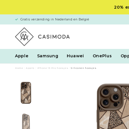
20% ex
Gratis verzending in Nederland en België
Apple
Samsung
Huawei
OnePlus
Op
Home
/
Apple
/
iPhone 13 Pro hoesjes
/
Siliconen hoesjes