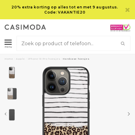
20% extra korting op alles tot en met 9 augustus.
Code: VAKANTIE20
menu
Home
/
Apple
/
iPhone 13 Pro hoesjes
/
Hardcase hoesjes