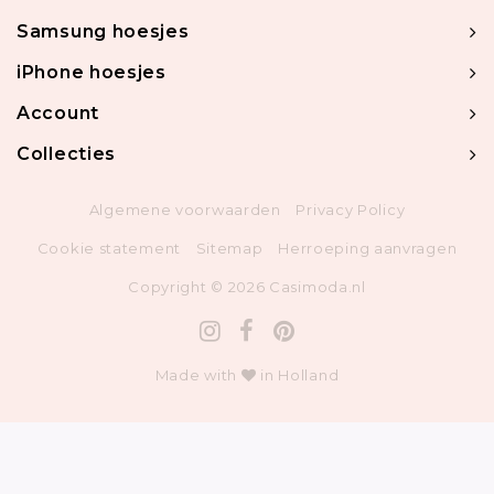
Samsung hoesjes
iPhone hoesjes
Account
Collecties
Algemene voorwaarden
Privacy Policy
Cookie statement
Sitemap
Herroeping aanvragen
Copyright © 2026 Casimoda.nl
Made with
in Holland