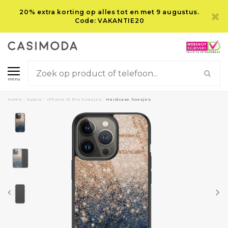
20% extra korting op alles tot en met 9 augustus.
Code: VAKANTIE20
menu
Home
/
Apple
/
iPhone 13 Pro hoesjes
/
Hardcase hoesjes