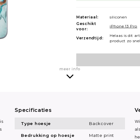
Materiaal:
siliconen
Geschikt
iPhone 13 Pro
voor:
Helaas is dit ar
Verzendtijd:
product zo sne
meer info
Specificaties
V
is
Wi
Type hoesje
Backcover
s
al
Bedrukking op hoesje
Matte print
he