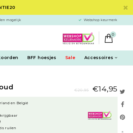
ANTIE20
len mogelijk
Webshop keurmerk
0
koorden
BFF hoesjes
Sale
Accessoires
goud
€14,95
€20,95
rland en België
rkrijgbaar
!
is ruilen