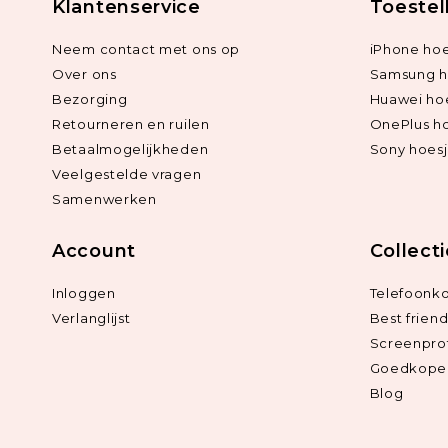
Klantenservice
Toestel
Neem contact met ons op
iPhone hoe
Over ons
Samsung h
Bezorging
Huawei ho
Retourneren en ruilen
OnePlus h
Betaalmogelijkheden
Sony hoes
Veelgestelde vragen
Samenwerken
Account
Collect
Inloggen
Telefoonk
Verlanglijst
Best frien
Screenpro
Goedkope 
Blog