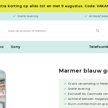
tra korting op alles tot en met 9 augustus. Code: VAK
Snelle levering
Achteraf beta
po
Sony
Telefoon
Marmer blauw 
Gratis verzending in Nede
Snelle levering
Exclusief bij Casimoda ve
Achteraf betalen mogelijk
Ruim zichttermijn en grat