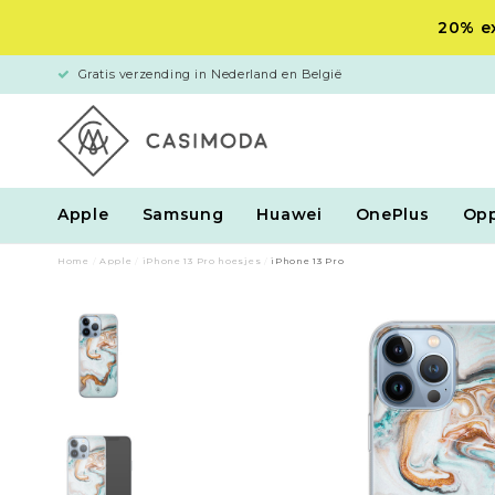
20% ex
Gratis verzending in Nederland en België
Apple
Samsung
Huawei
OnePlus
Op
Home
/
Apple
/
iPhone 13 Pro hoesjes
/
iPhone 13 Pro