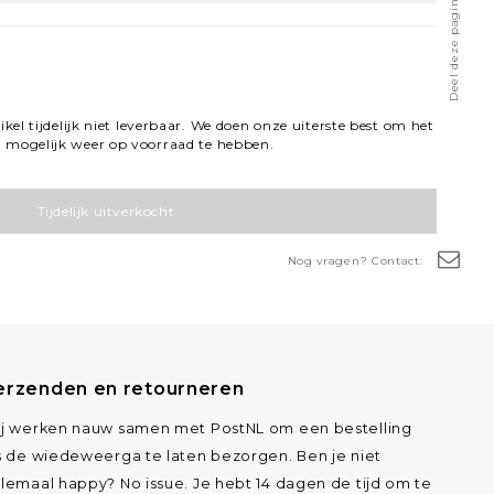
Deel deze pagina
tikel tijdelijk niet leverbaar. We doen onze uiterste best om het
l mogelijk weer op voorraad te hebben.
Tijdelijk uitverkocht
Nog vragen? Contact:
erzenden en retourneren
j werken nauw samen met PostNL om een bestelling
s de wiedeweerga te laten bezorgen. Ben je niet
lemaal happy? No issue. Je hebt 14 dagen de tijd om te