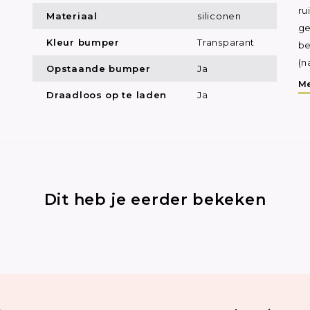
ru
Materiaal
siliconen
ge
Kleur bumper
Transparant
be
(n
Opstaande bumper
Ja
Me
Draadloos op te laden
Ja
Dit heb je eerder bekeken