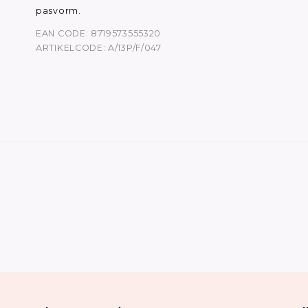
pasvorm.
EAN CODE: 8719573555320
ARTIKELCODE: A/13P/F/047