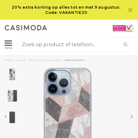
20% extra korting op alles tot en met 9 augustus.
Code: VAKANTIE20
menu
Home
/
Apple
/
iPhone 13 Pro hoesjes
/
iPhone 13 Pro