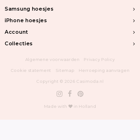
Samsung hoesjes
iPhone hoesjes
Account
Collecties
Algemene voorwaarden
Privacy Policy
Cookie statement
Sitemap
Herroeping aanvragen
Copyright © 2026 Casimoda.nl
Made with
in Holland