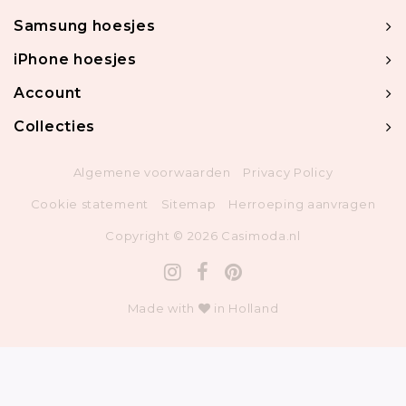
Samsung hoesjes
iPhone hoesjes
Account
Collecties
Algemene voorwaarden
Privacy Policy
Cookie statement
Sitemap
Herroeping aanvragen
Copyright © 2026 Casimoda.nl
Made with
in Holland