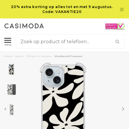
20% extra korting op alles tot en met 9 augustus.
Code: VAKANTIE20
menu
Home
/
Apple
/
iPhone 13 hoesjes
/
Shockproof hoesjes