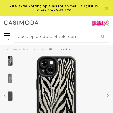
20% extra korting op alles tot en met 9 augustus.
Code: VAKANTIE20
menu
Home
/
Apple
/
iPhone 13 hoesjes
/
Siliconen hoesjes