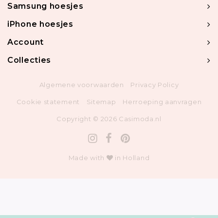
Samsung hoesjes
iPhone hoesjes
Account
Collecties
Algemene voorwaarden
Privacy Policy
Cookie statement
Sitemap
Herroeping aanvragen
Copyright © 2026 Casimoda.nl
Made with
in Holland