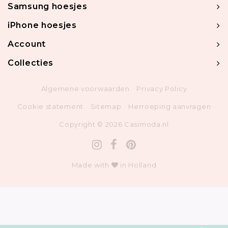
Samsung hoesjes
iPhone hoesjes
Account
Collecties
Algemene voorwaarden
Privacy Policy
Cookie statement
Sitemap
Herroeping aanvragen
Copyright © 2026 Casimoda.nl
Made with
in Holland