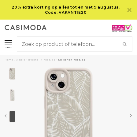
20% extra korting op alles tot en met 9 augustus.
Code: VAKANTIE20
menu
Home
/
Apple
/
iPhone 14 hoesjes
/
Siliconen hoesjes