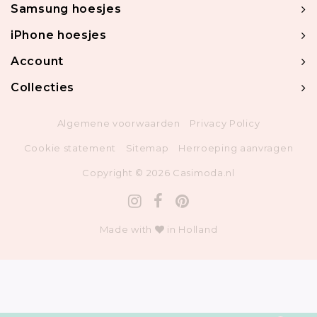
Samsung hoesjes
iPhone hoesjes
Account
Collecties
Algemene voorwaarden
Privacy Policy
Cookie statement
Sitemap
Herroeping aanvragen
Copyright © 2026 Casimoda.nl
Made with
in Holland