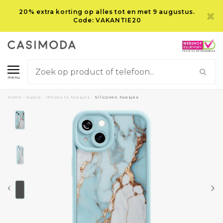
20% extra korting op alles tot en met 9 augustus.
Code: VAKANTIE20
menu
Home
/
Apple
/
iPhone 14 hoesjes
/
Siliconen hoesjes