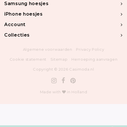
Samsung hoesjes
iPhone hoesjes
Account
Collecties
Algemene voorwaarden
Privacy Policy
Cookie statement
Sitemap
Herroeping aanvragen
Copyright © 2026 Casimoda.nl
Made with
in Holland