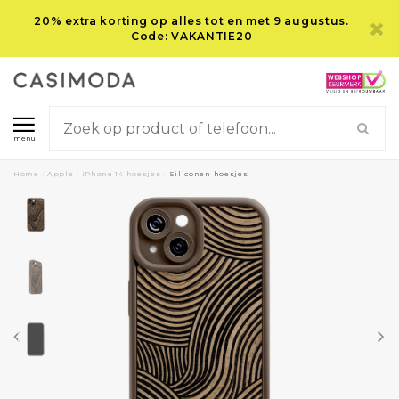
20% extra korting op alles tot en met 9 augustus.
Code: VAKANTIE20
menu
Home
/
Apple
/
iPhone 14 hoesjes
/
Siliconen hoesjes