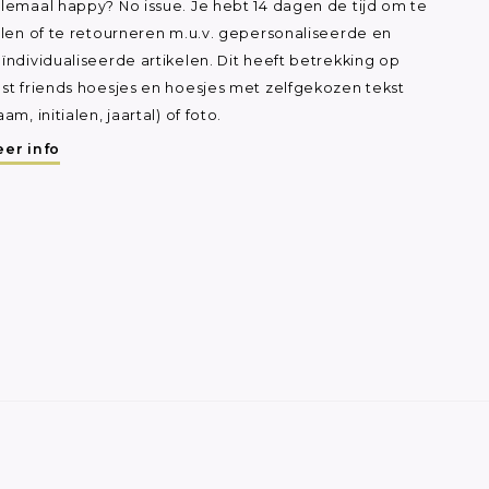
lemaal happy? No issue. Je hebt 14 dagen de tijd om te
ilen of te retourneren m.u.v. gepersonaliseerde en
ïndividualiseerde artikelen. Dit heeft betrekking op
st friends hoesjes en hoesjes met zelfgekozen tekst
aam, initialen, jaartal) of foto.
er info