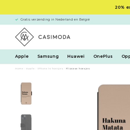
20% ex
Gratis verzending in Nederland en België
Apple
Samsung
Huawei
OnePlus
Op
Home
/
Apple
/
iPhone 14 hoesjes
/
Flipcase hoesjes