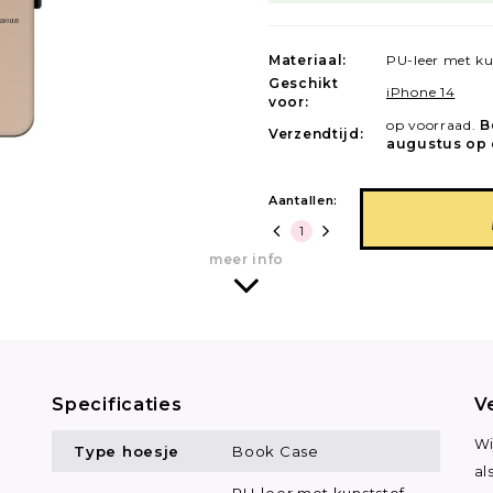
Materiaal:
PU-leer met ku
Geschikt
iPhone 14
voor:
op voorraad.
B
Verzendtijd:
augustus op 
Aantallen:
meer info
Specificaties
V
Wi
Type hoesje
Book Case
al
PU-leer met kunststof