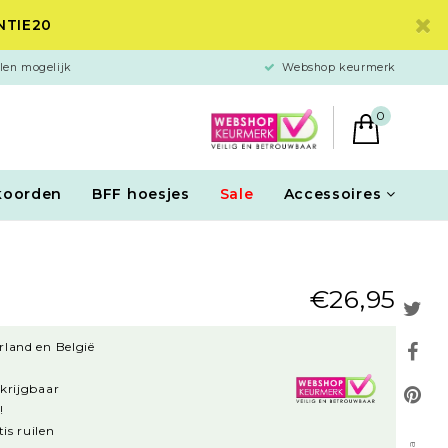
ANTIE20
len mogelijk
Webshop keurmerk
0
koorden
BFF hoesjes
Sale
Accessoires
€26,95
rland en België
rkrijgbaar
!
is ruilen