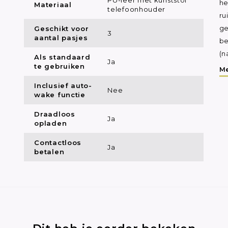
he
Materiaal
telefoonhouder
ru
Geschikt voor
ge
3
aantal pasjes
be
(n
Als standaard
Ja
te gebruiken
Me
Inclusief auto-
Nee
wake functie
Draadloos
Ja
opladen
Contactloos
Ja
betalen