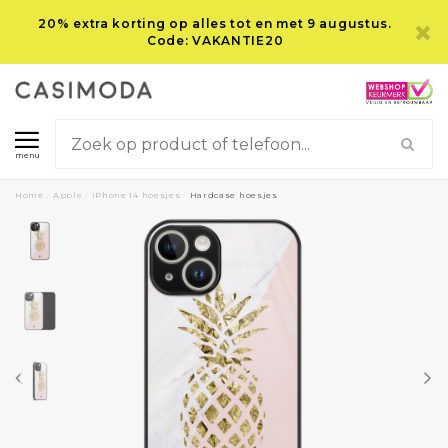
20% extra korting op alles tot en met 9 augustus.
Code: VAKANTIE20
menu
Home
/
Apple
/
iPhone 14 hoesjes
/
Hardcase hoesjes