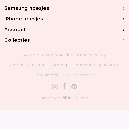
Samsung hoesjes
iPhone hoesjes
Account
Collecties
Algemene voorwaarden
Privacy Policy
Cookie statement
Sitemap
Herroeping aanvragen
Copyright © 2026 Casimoda.nl
Made with
in Holland