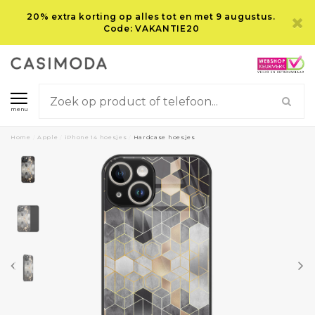
20% extra korting op alles tot en met 9 augustus.
Code: VAKANTIE20
menu
Home
/
Apple
/
iPhone 14 hoesjes
/
Hardcase hoesjes