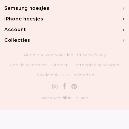
Samsung hoesjes
iPhone hoesjes
Account
Collecties
Algemene voorwaarden
Privacy Policy
Cookie statement
Sitemap
Herroeping aanvragen
Copyright © 2026 Casimoda.nl
Made with
in Holland