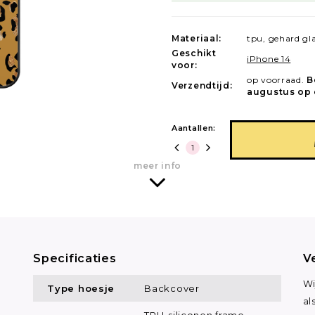
Materiaal:
tpu, gehard gl
Geschikt
iPhone 14
voor:
op voorraad.
B
Verzendtijd:
augustus op 
Aantallen:
meer info
Specificaties
V
Wi
Type hoesje
Backcover
al
TPU-siliconen frame,