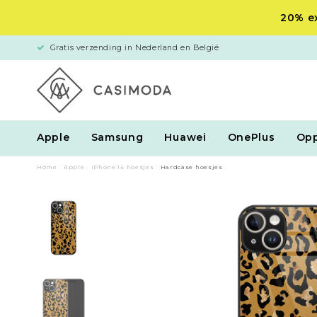
20% ex
Gratis verzending in Nederland en België
Apple
Samsung
Huawei
OnePlus
Op
Home
/
Apple
/
iPhone 14 hoesjes
/
Hardcase hoesjes