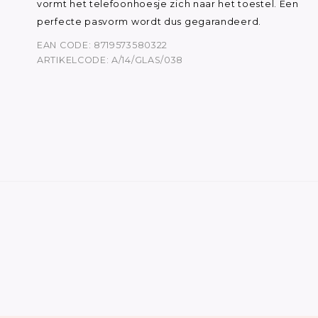
vormt het telefoonhoesje zich naar het toestel. Een
perfecte pasvorm wordt dus gegarandeerd.
EAN CODE: 8719573580322
ARTIKELCODE: A/14/GLAS/038