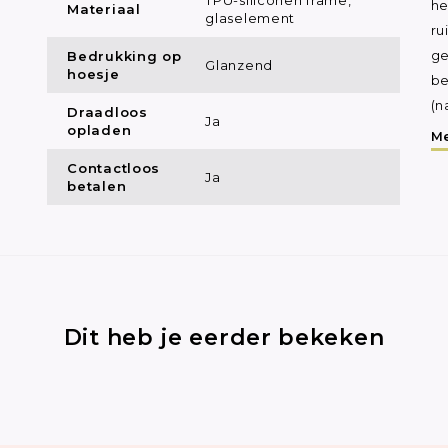
he
Materiaal
glaselement
ru
Bedrukking op
ge
Glanzend
hoesje
be
(n
Draadloos
Ja
opladen
Me
Contactloos
Ja
betalen
Dit heb je eerder bekeken