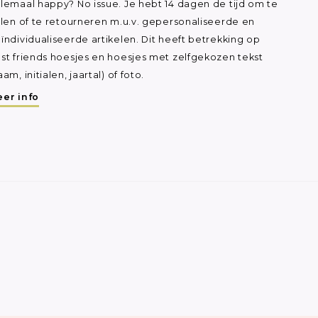
lemaal happy? No issue. Je hebt 14 dagen de tijd om te
ilen of te retourneren m.u.v. gepersonaliseerde en
ïndividualiseerde artikelen. Dit heeft betrekking op
st friends hoesjes en hoesjes met zelfgekozen tekst
aam, initialen, jaartal) of foto.
er info