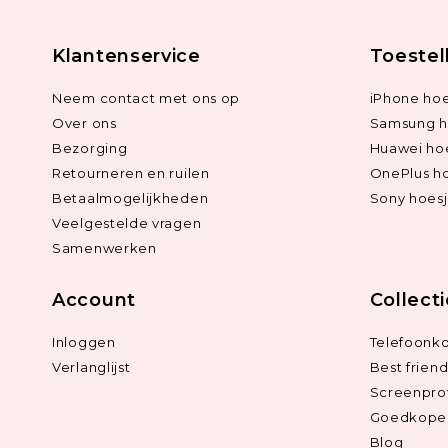
Klantenservice
Toestel
Neem contact met ons op
iPhone hoe
Over ons
Samsung h
Bezorging
Huawei ho
Retourneren en ruilen
OnePlus h
Betaalmogelijkheden
Sony hoes
Veelgestelde vragen
Samenwerken
Account
Collect
Inloggen
Telefoonk
Verlanglijst
Best frien
Screenpro
Goedkope 
Blog