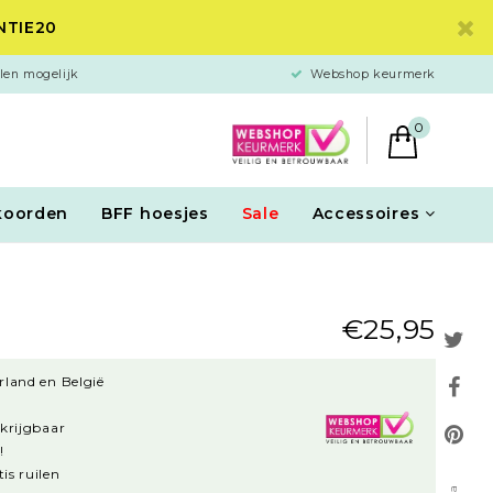
ANTIE20
len mogelijk
Webshop keurmerk
0
koorden
BFF hoesjes
Sale
Accessoires
€25,95
rland en België
rkrijgbaar
!
is ruilen