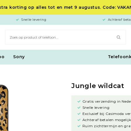
tra korting op alles tot en met 9 augustus. Code: VAK
Snelle levering
Achteraf beta
po
Sony
Telefoon
Jungle wildcat
Gratis verzending in Nede
Snelle levering
Exclusief bij Casimoda ve
Achteraf betalen mogelijk
Ruim zichttermijn en grat