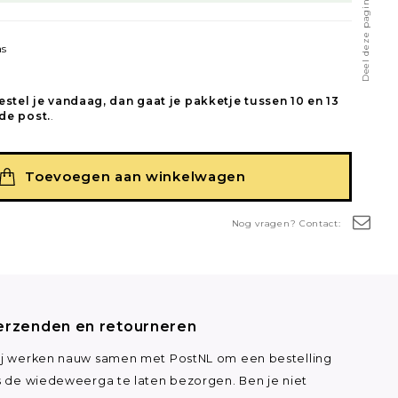
Deel deze pagina
as
estel je vandaag, dan gaat je pakketje tussen 10 en 13
de post.
.
Toevoegen aan winkelwagen
Nog vragen? Contact:
erzenden en retourneren
j werken nauw samen met PostNL om een bestelling
s de wiedeweerga te laten bezorgen. Ben je niet