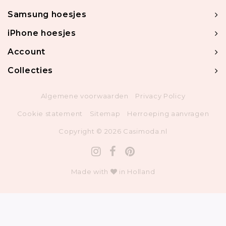
Samsung hoesjes
iPhone hoesjes
Account
Collecties
Algemene voorwaarden
Privacy Policy
Cookie statement
Sitemap
Herroeping aanvragen
Copyright © 2026 Casimoda.nl
Made with
in Holland