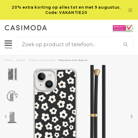
20% extra korting op alles tot en met 9 augustus.
Code: VAKANTIE20
menu
Home
/
Apple
/
iPhone 14 hoesjes
/
Hoesjes met koord