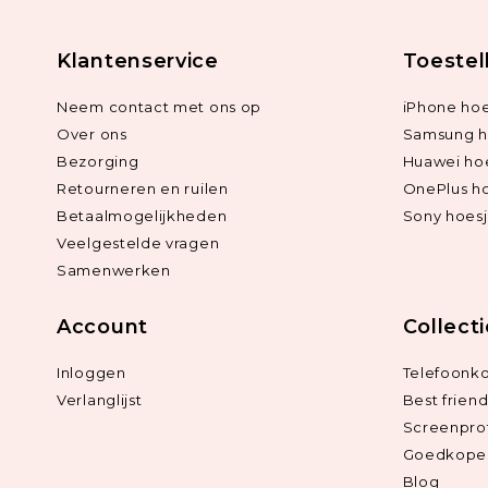
Klantenservice
Toestel
Neem contact met ons op
iPhone hoe
Over ons
Samsung h
Bezorging
Huawei ho
Retourneren en ruilen
OnePlus h
Betaalmogelijkheden
Sony hoes
Veelgestelde vragen
Samenwerken
Account
Collect
Inloggen
Telefoonk
Verlanglijst
Best frien
Screenpro
Goedkope 
Blog