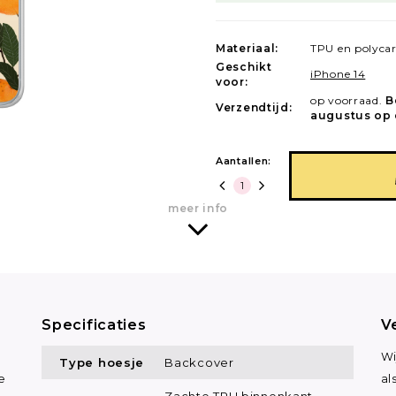
Materiaal:
TPU en polyca
Geschikt
iPhone 14
voor:
op voorraad.
B
Verzendtijd:
augustus op 
Aantallen:
meer info
Specificaties
V
Wi
Type hoesje
Backcover
e
al
Zachte TPU binnenkant