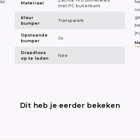
rde
he
Materiaal
met PC buitenkant
ru
Kleur
ge
Transparant
bumper
be
(n
Opstaande
Ja
bumper
Me
Draadloos
Nee
op te laden
Dit heb je eerder bekeken