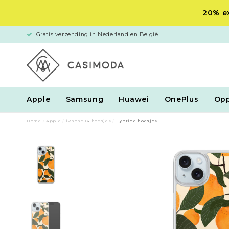
20% ex
Gratis verzending in Nederland en België
Apple
Samsung
Huawei
OnePlus
Op
Home
/
Apple
/
iPhone 14 hoesjes
/
Hybride hoesjes