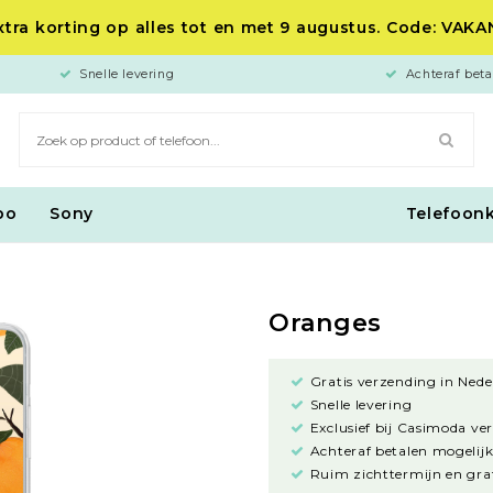
tra korting op alles tot en met 9 augustus. Code: VAK
Snelle levering
Achteraf beta
po
Sony
Telefoon
Oranges
Gratis verzending in Nede
Snelle levering
Exclusief bij Casimoda ve
Achteraf betalen mogelijk
Ruim zichttermijn en grat