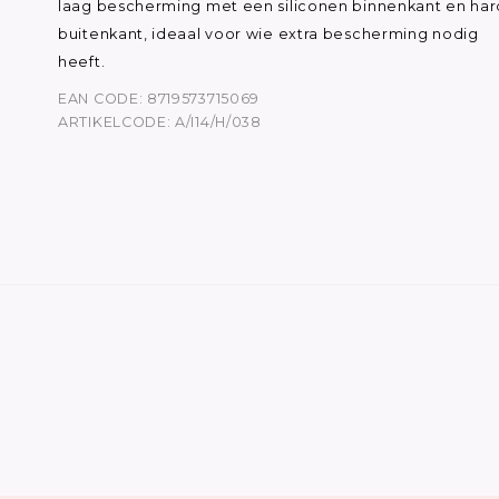
laag bescherming met een siliconen binnenkant en ha
buitenkant, ideaal voor wie extra bescherming nodig
heeft.
EAN CODE: 8719573715069
ARTIKELCODE: A/I14/H/038