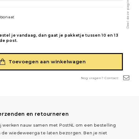
Deel deze pagina
rbonaat
estel je vandaag, dan gaat je pakketje tussen 10 en 13
de post.
Toevoegen aan winkelwagen
Nog vragen? Contact:
erzenden en retourneren
j werken nauw samen met PostNL om een bestelling
s de wiedeweerga te laten bezorgen. Ben je niet