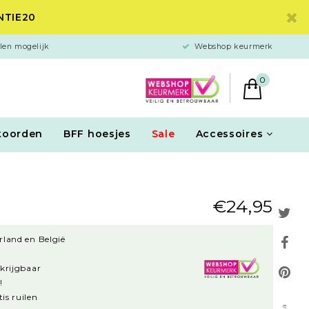
ANTIE20
len mogelijk
Webshop keurmerk
0
koorden
BFF hoesjes
Sale
Accessoires
€24,95
rland en België
rkrijgbaar
!
is ruilen