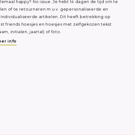
lemaal happy? No issue. Je hebt 14 dagen de tijd om te
ilen of te retourneren m.u.v. gepersonaliseerde en
ïndividualiseerde artikelen. Dit heeft betrekking op
st friends hoesjes en hoesjes met zelfgekozen tekst
aam, initialen, jaartal) of foto.
er info