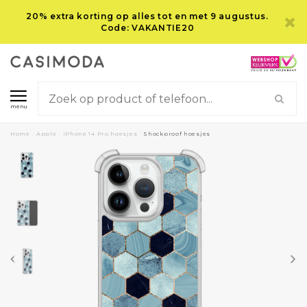
20% extra korting op alles tot en met 9 augustus.
Code: VAKANTIE20
menu
Home
/
Apple
/
iPhone 14 Pro hoesjes
/
Shockproof hoesjes