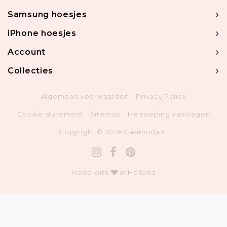
Samsung hoesjes
iPhone hoesjes
Account
Collecties
Algemene voorwaarden
Privacy Policy
Cookie statement
Sitemap
Herroeping aanvragen
Copyright © 2026 Casimoda.nl
Made with
in Holland