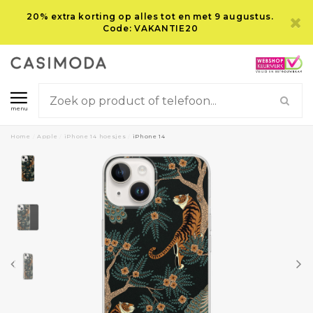
20% extra korting op alles tot en met 9 augustus.
Code: VAKANTIE20
menu
Home
/
Apple
/
iPhone 14 hoesjes
/
iPhone 14