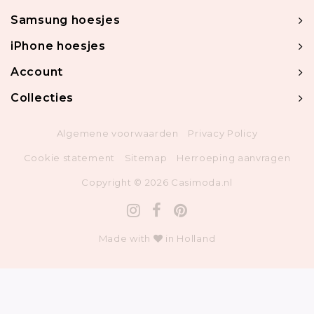
Samsung hoesjes
iPhone hoesjes
Account
Collecties
Algemene voorwaarden
Privacy Policy
Cookie statement
Sitemap
Herroeping aanvragen
Copyright © 2026 Casimoda.nl
Made with
in Holland