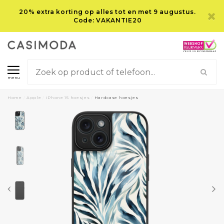
20% extra korting op alles tot en met 9 augustus.
Code: VAKANTIE20
menu
Home
/
Apple
/
iPhone 15 hoesjes
/
Hardcase hoesjes