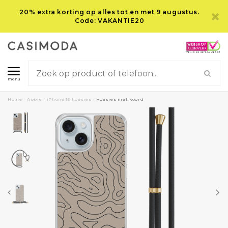
20% extra korting op alles tot en met 9 augustus.
Code: VAKANTIE20
menu
Home
/
Apple
/
iPhone 15 hoesjes
/
Hoesjes met koord