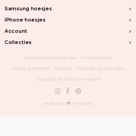
Samsung hoesjes
iPhone hoesjes
Account
Collecties
Algemene voorwaarden
Privacy Policy
Cookie statement
Sitemap
Herroeping aanvragen
Copyright © 2026 Casimoda.nl
Made with
in Holland