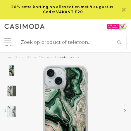
20% extra korting op alles tot en met 9 augustus.
Code: VAKANTIE20
menu
Home
/
Apple
/
iPhone 15 hoesjes
/
Hybride hoesjes