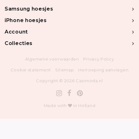
Samsung hoesjes
iPhone hoesjes
Account
Collecties
Algemene voorwaarden
Privacy Policy
Cookie statement
Sitemap
Herroeping aanvragen
Copyright © 2026 Casimoda.nl
Made with
in Holland