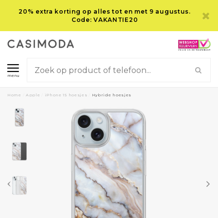
20% extra korting op alles tot en met 9 augustus.
Code: VAKANTIE20
menu
Home
/
Apple
/
iPhone 15 hoesjes
/
Hybride hoesjes