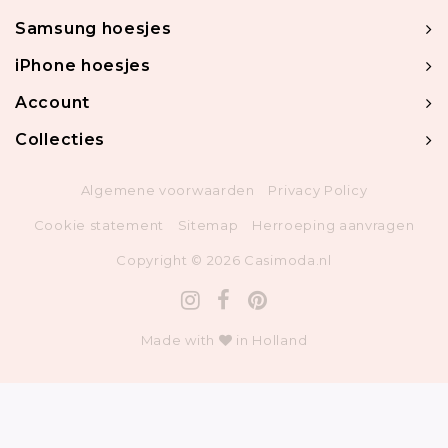
Samsung hoesjes
iPhone hoesjes
Account
Collecties
Algemene voorwaarden
Privacy Policy
Cookie statement
Sitemap
Herroeping aanvragen
Copyright © 2026 Casimoda.nl
Made with
in Holland