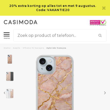
20% extra korting op alles tot en met 9 augustus.
Code: VAKANTIE20
menu
Home
/
Apple
/
iPhone 15 hoesjes
/
Hybride hoesjes