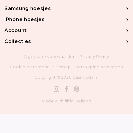
Samsung hoesjes
iPhone hoesjes
Account
Collecties
Algemene voorwaarden
Privacy Policy
Cookie statement
Sitemap
Herroeping aanvragen
Copyright © 2026 Casimoda.nl
Made with
in Holland