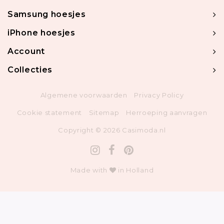
Samsung hoesjes
iPhone hoesjes
Account
Collecties
Algemene voorwaarden
Privacy Policy
Cookie statement
Sitemap
Herroeping aanvragen
Copyright © 2026 Casimoda.nl
Made with
in Holland