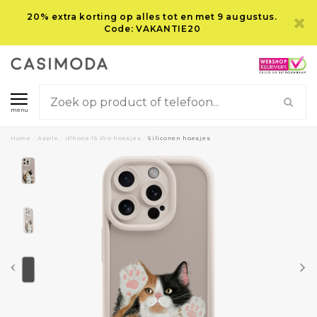
20% extra korting op alles tot en met 9 augustus.
Code: VAKANTIE20
menu
Home
/
Apple
/
iPhone 15 Pro hoesjes
/
Siliconen hoesjes