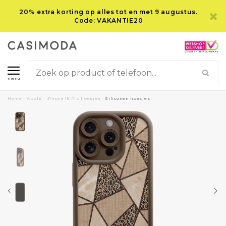
20% extra korting op alles tot en met 9 augustus.
Code: VAKANTIE20
menu
Home
/
Apple
/
iPhone 15 Pro hoesjes
/
Siliconen hoesjes