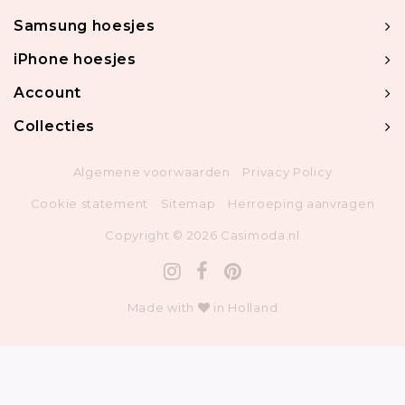
Samsung hoesjes
iPhone hoesjes
Account
Collecties
Algemene voorwaarden
Privacy Policy
Cookie statement
Sitemap
Herroeping aanvragen
Copyright © 2026 Casimoda.nl
Made with
in Holland