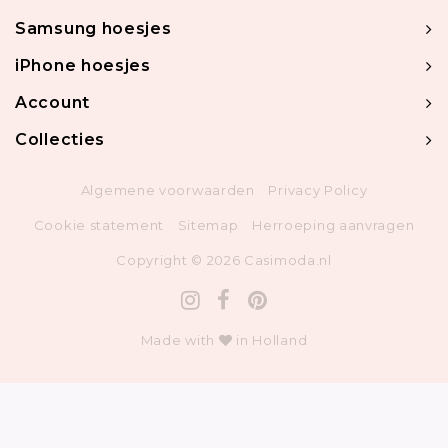
Samsung hoesjes
iPhone hoesjes
Account
Collecties
Algemene voorwaarden
Privacy Policy
Cookie statement
Sitemap
Herroeping aanvragen
Copyright © 2026 Casimoda.nl
Made with
in Holland