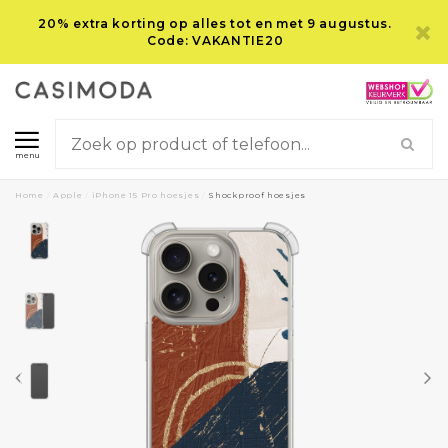
20% extra korting op alles tot en met 9 augustus.
Code: VAKANTIE20
menu
Home
/
Apple
/
iPhone 15 Pro hoesjes
/
Shockproof hoesjes