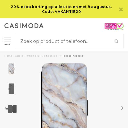
20% extra korting op alles tot en met 9 augustus.
Code: VAKANTIE20
menu
Home
/
Apple
/
iPhone 16 Pro hoesjes
/
Flipcase hoesjes