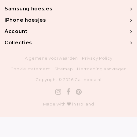
Samsung hoesjes
iPhone hoesjes
Account
Collecties
Algemene voorwaarden
Privacy Policy
Cookie statement
Sitemap
Herroeping aanvragen
Copyright © 2026 Casimoda.nl
Made with
in Holland