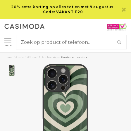
20% extra korting op alles tot en met 9 augustus.
Code: VAKANTIE20
menu
Home
/
Apple
/
iPhone 16 Pro hoesjes
/
Hardcase hoesjes