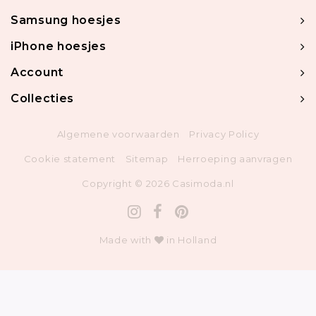
Samsung hoesjes
iPhone hoesjes
Account
Collecties
Algemene voorwaarden
Privacy Policy
Cookie statement
Sitemap
Herroeping aanvragen
Copyright © 2026 Casimoda.nl
Made with
in Holland