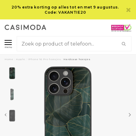
20% extra korting op alles tot en met 9 augustus.
Code: VAKANTIE20
menu
Home
/
Apple
/
iPhone 16 Pro hoesjes
/
Hardcase hoesjes