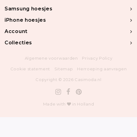
Samsung hoesjes
iPhone hoesjes
Account
Collecties
Algemene voorwaarden
Privacy Policy
Cookie statement
Sitemap
Herroeping aanvragen
Copyright © 2026 Casimoda.nl
Made with
in Holland