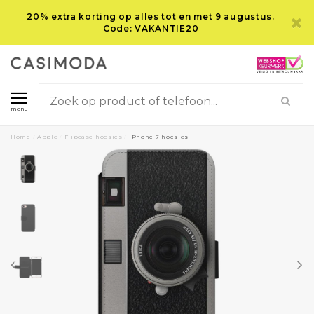
20% extra korting op alles tot en met 9 augustus.
Code: VAKANTIE20
menu
Home
/
Apple
/
Flipcase hoesjes
/
iPhone 7 hoesjes