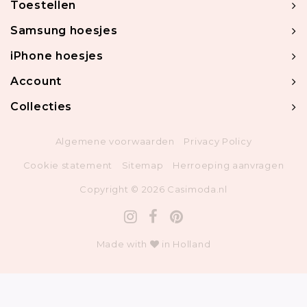
Toestellen
Samsung hoesjes
iPhone hoesjes
Account
Collecties
Algemene voorwaarden
Privacy Policy
Cookie statement
Sitemap
Herroeping aanvragen
Copyright © 2026 Casimoda.nl
Made with
in Holland