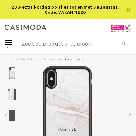
20% extra korting op alles tot en met 9 augustus.
Code: VAKANTIE20
menu
Home
/
Apple
/
iPhone XS hoesjes
/
Hardcase hoesjes