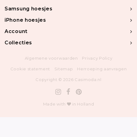
Samsung hoesjes
iPhone hoesjes
Account
Collecties
Algemene voorwaarden
Privacy Policy
Cookie statement
Sitemap
Herroeping aanvragen
Copyright © 2026 Casimoda.nl
Made with
in Holland