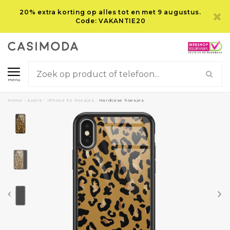
20% extra korting op alles tot en met 9 augustus.
Code: VAKANTIE20
menu
Home
/
Apple
/
iPhone XS hoesjes
/
Hardcase hoesjes