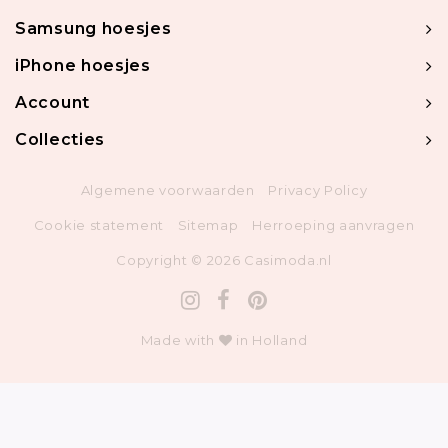
Samsung hoesjes
iPhone hoesjes
Account
Collecties
Algemene voorwaarden
Privacy Policy
Cookie statement
Sitemap
Herroeping aanvragen
Copyright © 2026 Casimoda.nl
Made with
in Holland