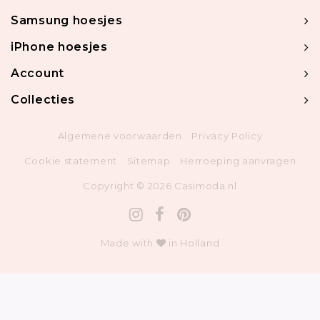
Samsung hoesjes
iPhone hoesjes
Account
Collecties
Algemene voorwaarden
Privacy Policy
Cookie statement
Sitemap
Herroeping aanvragen
Copyright © 2026 Casimoda.nl
Made with
in Holland