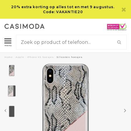
20% extra korting op alles tot en met 9 augustus.
Code: VAKANTIE20
menu
Home
/
Apple
/
iPhone XS hoesjes
/
Siliconen hoesjes