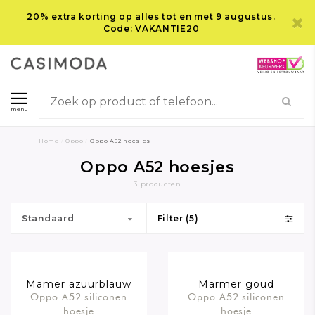
20% extra korting op alles tot en met 9 augustus.
Code: VAKANTIE20
menu
Home
/
Oppo
/
Oppo A52 hoesjes
Oppo A52 hoesjes
3 producten
Standaard
Filter (5)
Mamer azuurblauw
Marmer goud
Oppo A52 siliconen
Oppo A52 siliconen
hoesje
hoesje