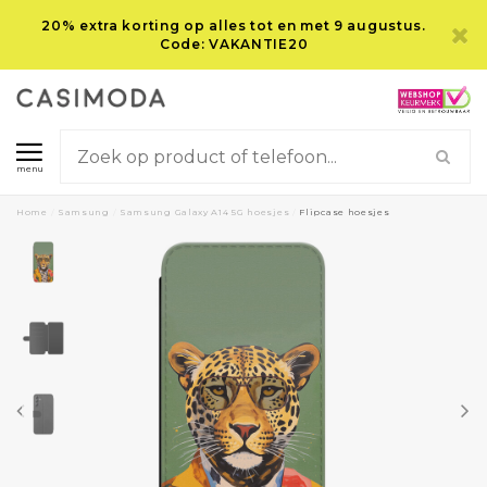
20% extra korting op alles tot en met 9 augustus.
Code: VAKANTIE20
menu
Home
/
Samsung
/
Samsung Galaxy A14 5G hoesjes
/
Flipcase hoesjes