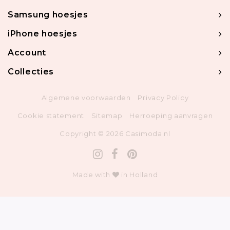
Samsung hoesjes
iPhone hoesjes
Account
Collecties
Algemene voorwaarden
Privacy Policy
Cookie statement
Sitemap
Herroeping aanvragen
Copyright © 2026 Casimoda.nl
Made with
in Holland