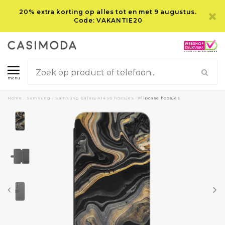
20% extra korting op alles tot en met 9 augustus.
Code: VAKANTIE20
menu
Home
/
Samsung
/
Samsung Galaxy A14 5G hoesjes
/
Flipcase hoesjes