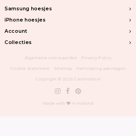
Samsung hoesjes
iPhone hoesjes
Account
Collecties
Algemene voorwaarden
Privacy Policy
Cookie statement
Sitemap
Herroeping aanvragen
Copyright © 2026 Casimoda.nl
Made with
in Holland