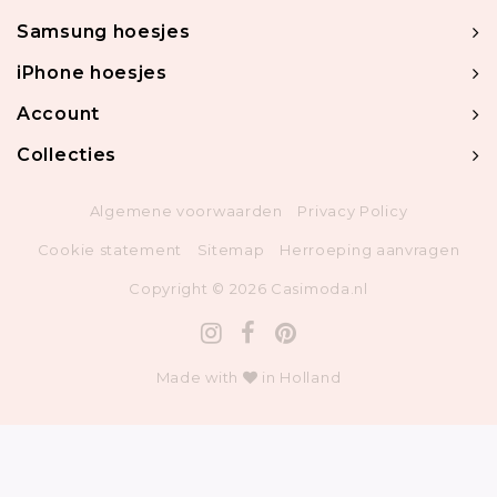
Samsung hoesjes
iPhone hoesjes
Account
Collecties
Algemene voorwaarden
Privacy Policy
Cookie statement
Sitemap
Herroeping aanvragen
Copyright © 2026 Casimoda.nl
Made with
in Holland