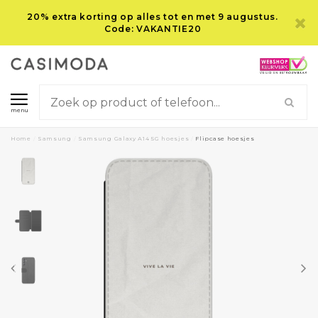
20% extra korting op alles tot en met 9 augustus.
Code: VAKANTIE20
menu
Home
/
Samsung
/
Samsung Galaxy A14 5G hoesjes
/
Flipcase hoesjes